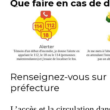
Que faire en cas de 
sur une terrasse et loin
s'enflammer.
-Cigarette et mégot : j
cendrier. Je ne fume pas
-Travaux et étincelles : 
Alerter
Témoin d'un début d'incendie, je donne l'alerte en
Je me mets à l'ab
la pelouse et des herbe
appelant le 112, le 18 ou le 114 (personnes
en attendant l'int
malentendantes) et j'essaie de localiser le feu.
pas un ab
extincteur à portée de 
Renseignez-vous sur l
-Stockage des combustib
préfecture
et produits inflammable
dans un abri fermé, élo
-Débroussaillage : avant
L’accès et la circulation dan