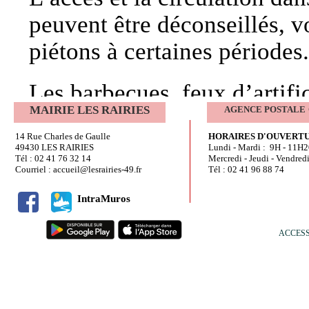
peuvent être déconseillés, vo
de ma maison : je coupe
piétons à certaines périodes.
j’élague les arbres pour
.
-Construction : si vous
Les barbecues, feux d’artifi
couverte par un «
plan d
MAIRIE LES RAIRIES
AGENCE POSTALE
également être interdits.
feu de forêt
», adaptez 
14 Rue Charles de Gaulle
HORAIRES D'OUVERT
.
49430 LES RAIRIES
Lundi - Mardi : 9H - 11H
Les travaux agricoles et fore
Tél : 02 41 76 32 14
Mercredi - Jeudi - Vendred
votre sécurité (volet, gou
Courriel : accueil@lesrairies-49.fr
Tél : 02 41 96 88 74
générer des étincelles (broy
IntraMuros
tronçonneuses à moteur, sou
Que faire en cas de dé
réglementés, voire interdits.
ACCESS
Alerter
.
Ne pas respecter les consign
Témoin d'un début d'inc